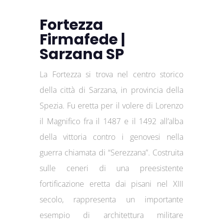
Fortezza
Firmafede |
Sarzana SP
La Fortezza si trova nel centro storico
della città di Sarzana, in provincia della
Spezia. Fu eretta per il volere di Lorenzo
il Magnifico fra il 1487 e il 1492 all’alba
della vittoria contro i genovesi nella
guerra chiamata di “Serezzana”. Costruita
sulle ceneri di una preesistente
fortificazione eretta dai pisani nel XIII
secolo, rappresenta un importante
esempio di architettura militare